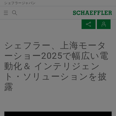
シェフラージャパン
検索語
メディア及びイベント
メディア買い物かご
ページを共有
連絡先
概要
概要
概要
概要
会社概要
製品＆ソリューション
採用情報
メディア及びイベント
シェフラー、上海モータ
メディア買い物かごの中にアイテムが入っていませ
Facebook
ーショー2025で幅広い電
ん。新しいエレメントを追加するにはボタンを使用し
品質と環境
Eモビリティ
採用情報検索
プレスリリース
てください：
動化＆ インテリジェン
LinkedIn
メディアを集める
購買、サプライヤーマネジメント
パワートレイン＆シャシー
経歴/キャリア
メディア・コンタクト
Twitter
ト・ソリューションを披
注意
セールス
Vehicle Lifetime Solutions
エントリー
メディアライブラリ
露
XING
一回の注文で、複数のメディアを買い物かご
グループ
ベアリング＆インダストリアルソリューション
当社の従業員
ソーシャルニュース
に入れることができます。メディアごとの最
ズ​
大注文数は20個です。無料で入手した材料を
イベント一覧
販売することは許可されません。
特殊機械
金城道代