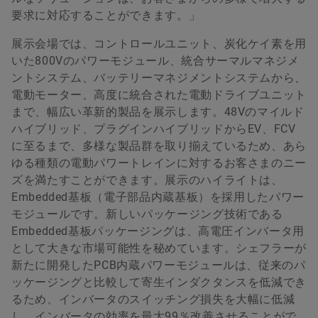
要求に対応することができます。」
展示会場では、コントロールユニット、炭化ケイ素を用
いた800Vのパワーモジュール、統合サーマルマネジメ
ントシステム、バッテリーマネジメントシステムから、
電動モーター、高度に統合された電動ドライブユニット
まで、幅広い革新的製品を展示します。48Vのマイルド
ハイブリッド、プラグインハイブリッドからEV、FCV
に至るまで、多様な製品群を取り揃えているため、あら
ゆる種類の電動パワートレインに対するお客さまのニー
ズを満たすことができます。展示のハイライトは、
Embedded基板（電子部品内蔵基板）を採用したパワー
モジュールです。新しいパッケージング技術である
Embedded基板パッケージングは、高電圧インバータ用
として大きな市場可能性を秘めています。シェフラーが
新たに開発したPCB内蔵パワーモジュールは、従来のパ
ッケージングと比較して寄生インダクタンスを低減でき
るため、インバータのスイッチング損失を大幅に低減
し、インバータの効率を最大99％改善させることがで