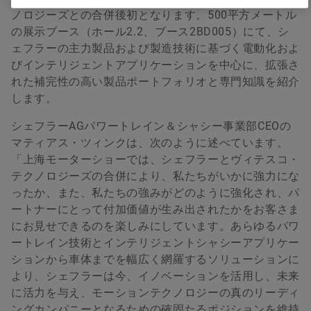
ノロジーズとの合併後初となります。500平方メートル
の展示ブース（ホール2.2、ブース2BD005）にて、シ
ェフラーの主力製品および製造技術に基づく電動化およ
びインテリジェントアプリケーションを中心に、拡張さ
れた補完性の高い製品ポートフォリオと専門知識を紹介
します。
シェフラーAGパワートレイン＆シャシー事業部CEOの
マティアス・ツィンクは、次のように述べています。
「上海モーターショーでは、シェフラーとヴィテスコ・
テクノロジーズの合併により、私たちがいかに強力にな
ったか、また、私たちの強みがどのように強化され、パ
ートナーにとって付加価値が生み出されたかをお客さま
にお見せできるのを楽しみにしています。あらゆるパワ
ートレイン技術とインテリジェントシャシーアプリケー
ションから車体までを幅広く網羅するソリューションに
より、シェフラーは今、イノベーションを活用し、未来
に活力を与え、モーションテクノロジーの真のリーディ
ングカンパニーとなるための確固たるポジションを維持