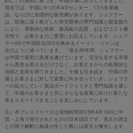
めに」の原則に基づき、中国市場に注力してきました。
現在では、中国に6つのR＆Dセンター、17の生産施
設、ならびに全国的な販売網があります。シェフラー
は、現地に深く根ざした研究開発の専門知識と製造能力
により、革新的な技術、最高級の品質、およびコスト優
位性で、お客さまのご要望にお応えしています。シェフ
ラーAGで中国担当CEOを務めるイーリン・ジャンは、
次のように述べています。「過去30年間、シェフラー
は中国で着実に発展を遂げています。活況を呈する市場
から恩恵を受けるだけでなく、お客さまからの長期的な
信頼と支持を得てきました。今後も引き続き、中国の市
場とお客さまに対して真摯に向き合っていき、シェフラ
ーの拡大していく製品ポートフォリオと専門知識を通じ
て、中国のお客さまと共にさらなる発展に向けた新たな
章をスタートできることを楽しみにしています。」
注）本プレスリリースは現地時間2025年4月16日に中
国・上海で発行されたものの日本語訳です。英文の原文
との間で解釈に相違が生じた際には原文が優先します。