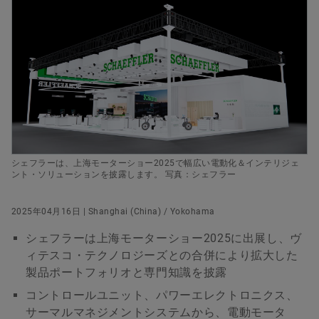
デジタル製品
広報部 マネージャー
すぐに注文する
シェフラージャパン株式会社.
ブランドプロテクション
Japan
+81 90 2734 8155
pr-japan@schaeffler.com
シェフラーは、上海モーターショー2025で幅広い電動化＆インテリジェ
ント・ソリューションを披露します。 写真：シェフラー
2025年04月16日 | Shanghai (China) / Yokohama
シェフラーは上海モーターショー2025に出展し、ヴ
ィテスコ・テクノロジーズとの合併により拡大した
製品ポートフォリオと専門知識を披露
コントロールユニット、パワーエレクトロニクス、
サーマルマネジメントシステムから、電動モータ