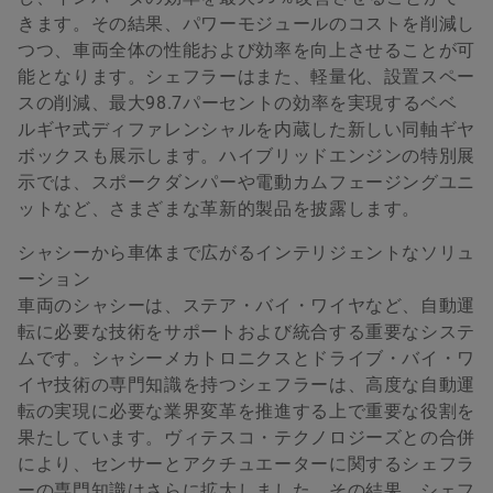
きます。その結果、パワーモジュールのコストを削減し
つつ、車両全体の性能および効率を向上させることが可
能となります。シェフラーはまた、軽量化、設置スペー
スの削減、最大98.7パーセントの効率を実現するベベ
ルギヤ式ディファレンシャルを内蔵した新しい同軸ギヤ
ボックスも展示します。ハイブリッドエンジンの特別展
示では、スポークダンパーや電動カムフェージングユニ
ットなど、さまざまな革新的製品を披露します。
シャシーから車体まで広がるインテリジェントなソリュ
ーション
車両のシャシーは、ステア・バイ・ワイヤなど、自動運
転に必要な技術をサポートおよび統合する重要なシステ
ムです。シャシーメカトロニクスとドライブ・バイ・ワ
イヤ技術の専門知識を持つシェフラーは、高度な自動運
転の実現に必要な業界変革を推進する上で重要な役割を
果たしています。ヴィテスコ・テクノロジーズとの合併
により、センサーとアクチュエーターに関するシェフラ
ーの専門知識はさらに拡大しました。その結果、シェフ