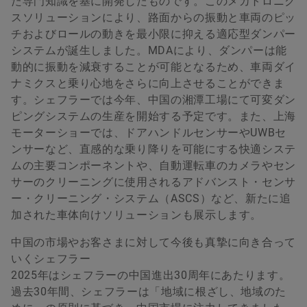
た専門知識を基に開発したものです。このメカトロニク
スソリューションにより、路面からの振動と車両のピッ
チおよびロールの動きを最小限に抑える適応型ダンパー
システムが誕生しました。MDAにより、ダンパーは能
動的に振動を減衰することが可能となるため、車両ダイ
ナミクスと乗り心地をさらに向上させることができま
す。シェフラーでは今年、中国の湘潭工場にて可変ダン
ピングシステムの生産を開始する予定です。また、上海
モーターショーでは、ドアハンドルセンサーやUWBセ
ンサーなど、直感的な乗り降りを可能にする快適システ
ムの主要コンポーネントや、自動運転車のカメラやセン
サーのクリーニングに使用されるアドバンスト・センサ
ー・クリーニング・システム（ASCS）など、新たに追
加された車体向けソリューションも展示します。
中国の市場やお客さまに対して今後も真摯に向き合って
いくシェフラー
2025年はシェフラーの中国進出30周年にあたります。
過去30年間、シェフラーは「地域に根ざし、地域のた