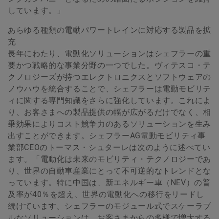
しています。」
あらゆる種類の電動パワートレインに対応する製品を拡
充
長年にわたり、電動化ソリューションはシェフラーの重
要かつ戦略的な事業分野の一つでした。ヴィテスコ・テ
クノロジーズが持つエレクトロニクスとソフトウェアの
ノウハウを統合することで、シェフラーは電動モビリテ
ィに関する専門知識をさらに強化しています。これによ
り、お客さまへの製品提供の幅が広がるだけでなく、相
乗効果によりコスト競争力のあるソリューションを生み
出すことができます。シェフラーAG電動モビリティ事
業部CEOのトーマス・シュターレは次のように述べてい
ます。「電動化は未来のモビリティ・テクノロジーであ
り、世界の自動車産業にとって不可逆的なトレンドとな
っています。特に中国は、新エネルギー車（NEV）の普
及率が40％を超え、世界の電動化への移行をリードし
続けています。シェフラーのモジュール式でスケーラブ
ルなソリューションは、お客さまからの多様で増大する