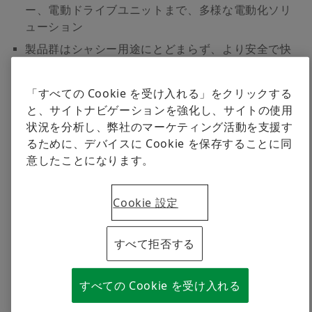
ー、電動ドライブユニットまで、多様な電動化ソリ
ューション
製品群はシャシー用途にとどまらず、より安全で快
適、かつインテリジェントな運転を実現する車体向
けソリューションまで網羅
「すべての Cookie を受け入れる」をクリックする
シェフラーは中国で30年にわたる開発を行い、中国
と、サイトナビゲーションを強化し、サイトの使用
の市場やお客さまに対して長期的なコミットメント
状況を分析し、弊社のマーケティング活動を支援す
を堅持
るために、デバイスに Cookie を保存することに同
意したことになります。
電動化とインテリジェント化に向けた世界的な潮流は、
自動車業界全体を変革し、未来のモビリティの展望を再
Cookie 設定
構築しています。4月23日から5月2日まで開催される上
海モーターショー2025において、モーションテクノロ
すべて拒否する
ジーカンパニーであるシェフラーは、最新の製品とソリ
ューションを紹介し、モビリティをより効率的、インテ
リジェント、かつ持続可能なものにするために、業界の
すべての Cookie を受け入れる
変化に対してどのように対応しているのかを紹介しま
す。上海モーターショーへの出展は、ヴィテスコ・テク