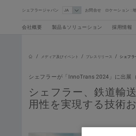
シェフラージャパン
お問合せ
ロケーション : 
検索語
会社概要
製品＆ソリューション
採用情報
メディア
会社概要
製品＆ソリューション
採用情報
シェフラー・メディアエリアでは、シェフラー・
ループの最新ニュース、報道用画像、背景情報、
画など、シェフラーに関する編集記事に使用でき
メディア及びイベント
プレスリリース
シェフラ
情報をご覧いただけます。
シェフラーが「InnoTrans 2024」に出
シェフラー、鉄道輸
用性を実現する技術