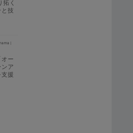
り拓く
ンと技
hama |
「オー
ーンア
を支援