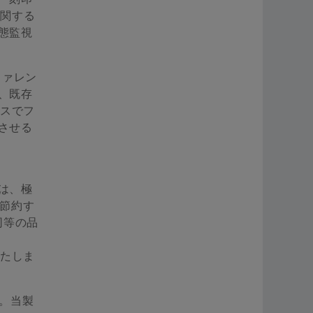
に関する
態監視
ファレン
、既存
イスでフ
させる
は、極
を節約す
同等の品
いたしま
です。当製