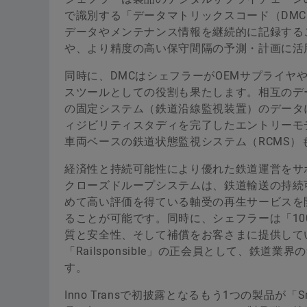
で識別する「データマトリックスコード（DM
データやメンテナンス情報を継続的に記録する
や、より精度の高い保守間隔の予測・計画に活
同時に、DMCはシェフラーがOEMサプライ
スツールとしての役割も果たします。相互のデ
の固定システム（鉄道沿線監視装置）のデータにアク
ィジビリティスタディを完了したエントリーモ
車両ベースの鉄道状態監視システム（RCMS）
経済性と持続可能性により優れた鉄道運営をサ
クローズドループシステムは、鉄道輸送の持続
めて高い評価を得ている軸受の再生サービスを
ることが可能です。同時に、シェフラーは「1
質と安全性、そして補償をお客さまに提供して
「Railsponsible」の正会員として、鉄
す。
Inno Transで初披露となるもう1つの製品が「Smart 