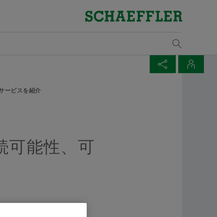
概要
概要
概要
概要
概要
概要
概要
概要
概要
概要
概要
概要
概要
概要
概要
品質と環境
購買、サプライヤーマネジメント
セールス
グループ
ベアリング＆インダストリアルソリューション
経歴/キャリア
メディアライブラリ
イベント一覧
サプ
Supp
販売
産業
トレ
カリ
シェ
ズ​
ス
認定証と受賞歴
サプライヤーアプリケーション
販売パートナー
行動規範
キャリアアップの機会
プレスメディア
人とくるまのテクノロジー展 2025 横浜
Lega
シェ
風力
受講
技術
オン
メディア買い物かご
ページを共有
連絡先
製品検索
規則
サービスを紹介
契約条件
販売会社
シェフラーアカデミー
ビデオ
H2 ＆ FC EXPO 水素燃料電池展 2025
Rena
鉄道
コー
マウ
ごの中にアイテムが入っていません。新しいエレメントを
Twitter
産業ソリューション
Ship
連絡先
ンを使用してください：
デジタルコラボレーション
取引・納品条件
刊行物
シェフラーシンポジウムジャパン
パワ
摩擦
める
シェフラージャパン株式会社
XING
Lifetime Solutions
Tra
続可能性、可
広報部 マネージャー 川村 修
サプライチェーンマネジメントとロジステ
アプリ
オフ
設計
ィクス
medias製品カタログ
Tari
+81 45 287 9841
産業
文で、複数のメディアを買い物かごに入れることができ
pr-japan@schaeffler.com
サステナビリティ
X-lifeとは
ディアごとの最大注文数は20個です。無料で入手した材
原材
することは許可されません。
品質
トレーニング