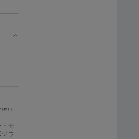
hama |
ートモ
ポジウ