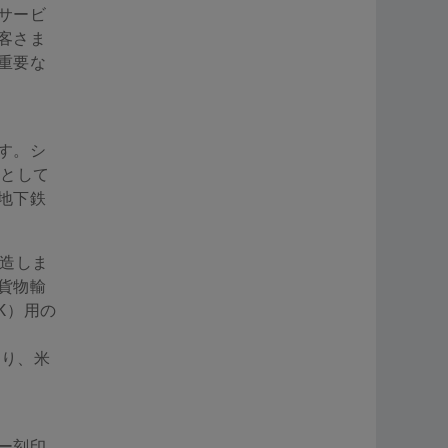
サービ
客さま
重要な
す。シ
つとして
地下鉄
製造しま
貨物輸
K）用の
おり、米
ー刻印