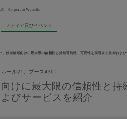
地図
Corporate Website
メディア及びイベント
概要
概要
概要
概要
会社概要
製品＆ソリューション
採用情報
メディア及びイベント
グ
動
品質と環境
Eモビリティ
採用情報検索
プレスリリース
る
ー、鉄道輸送向けに最大限の信頼性と持続可能性、可用性を実現する技術および
購買、サプライヤーマネジメント
パワートレイン＆シャシー
経歴/キャリア
メディア・コンタクト
メディア買い物か
Facebook
追加するにはボタ
展（ホール21、ブース430）
セールス
Vehicle Lifetime Solutions
エントリー
メディアライブラリ
メディアを集
LinkedIn
送向けに最大限の信頼性と持
グループ
ベアリング＆インダストリアルソリューシ
当社の従業員
ソーシャルニュース
注意
およびサービスを紹介
ョンズ​
イベント一覧
一回の注
特殊機械
ます。メ
料を販売
デジタル製品