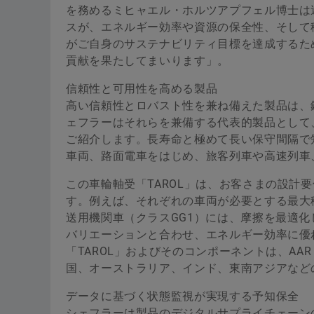
を務めるミヒャエル・ホルツアプフェル博士は
スが、エネルギー効率や資源の保全性、そして
がご自身のサステナビリティ目標を達成するた
貢献を果たしてまいります」。
信頼性と可用性を高める製品
高い信頼性とロバスト性を兼ね備えた製品は、
ェフラーはそれらを兼備する代表的製品として、車輪軸
ご紹介します。長寿命と極めて長い保守間隔で
車両、路面電車をはじめ、旅客列車や高速列車
この車輪軸受「TAROL」は、お客さまの設計
す。例えば、それぞれの車両が必要とする最大
送用機関車（クラスGG1）には、摩擦を最適
バリエーションと合わせ、エネルギー効率に優
「TAROL」およびそのコンポーネントは、AA
国、オーストラリア、インド、東南アジアなど
データに基づく状態監視が実現する予知保全
シェフラーは製品のデジタルサプライチェーン