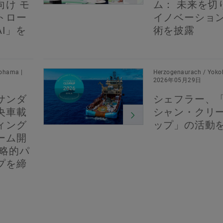
向け モ
ム： 未来を切
トロー
イノベーショ
I」を
術を披露
ohama |
Herzogenaurach / Yoko
2026年05月29日
サンダ
シェフラー、
央車載
シャン・クリ
ィング
ップ」の活動
ーム開
戦略的パ
プを締