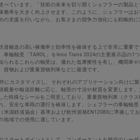
述べています。「技術の未来を切り開くシェフラーの製品と
稼働率を大きく向上させます。このように、シェフラーはお
めの支援を行いながら、お客さまの競争力強化にも戦略的に
鉄道輸送の高い稼働率と効率性を確保する上で非常に重要で
受「TAROL」をInno Trans 2024の主要展示品の1
知られるこれらの軸受は、優れた低摩擦性を有し、機関車や
、貨物および重量貨物列車などに最適です。
要件にカスタマイズし、それぞれのアプリケーション向けに
積載量や輸送距離に応じ、軸受の寸法や材質を変更します。
化した特殊なシールをご用意しており、重量貨物列車（クラス
れ、安全な車両の運行を確保します。シェフラーの車輪軸受
R（米国鉄道協会）基準および欧州規格EN12080に準拠して
の地域での使用に適しています。
のスタートポイントとして、コンポーネントを独自のレーザ