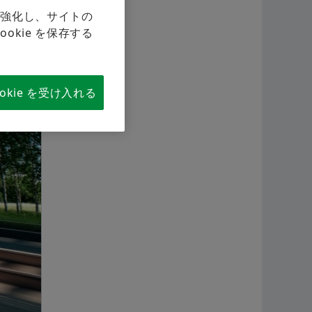
航空
を強化し、サイトの
シェフラーのサプライヤープログラム
カリキュレーション＆アドバイス
kie を保存する
二輪
すぐに注文する
Supplier information management
シェ
okie を受け入れる
ワー