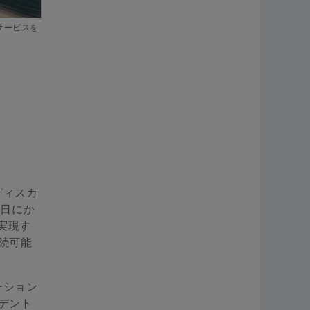
サービスを
ディスカ
7日にか
実現す
続可能
ーション
デント