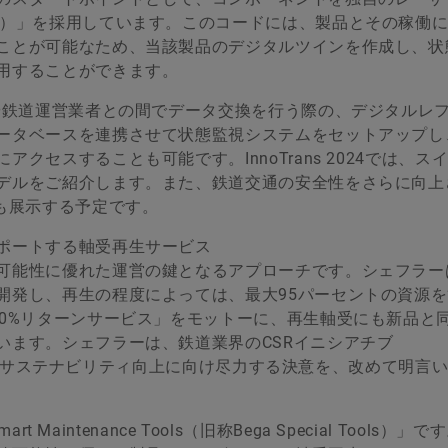
C）」を採用しています。このコードには、製品とその稼働
ことが可能なため、当該製品のデジタルツインを作成し、状
用することができます。
ヤや鉄道運営業者との間でデータ交換を行う際の、デジタルレ
ータベースを連携させて状態監視システムをセットアップし
セスすることも可能です。InnoTrans 2024では、ス
デルをご紹介します。また、鉄道交通の安全性をさらに向上
も展示する予定です。
ポートする軸受再生サービス
可能性に優れた運営の鍵となるアプローチです。シェフラー
開発し、再生の程度によっては、最大95パーセントの資源
00%リターンサービス」をモットーに、再生軸受にも新品と
います。シェフラーは、鉄道業界のCSRイニシアチブ
道業界のサステナビリティ向上に向け尽力する決意を、改めて明言
Maintenance Tools（旧称Bega Special Tools）」