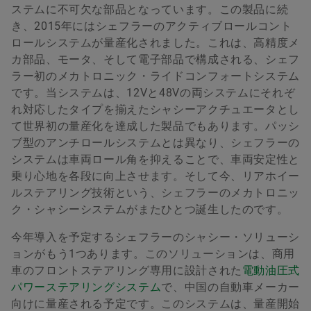
ステムに不可欠な部品となっています。この製品に続
き、2015年にはシェフラーのアクティブロールコント
ロールシステムが量産化されました。これは、高精度メ
カ部品、モータ、そして電子部品で構成される、シェフ
ラー初のメカトロニック・ライドコンフォートシステム
です。当システムは、12Vと48Vの両システムにそれぞ
れ対応したタイプを揃えたシャシーアクチュエータとし
て世界初の量産化を達成した製品でもあります。パッシ
ブ型のアンチロールシステムとは異なり、シェフラーの
システムは車両ロール角を抑えることで、車両安定性と
乗り心地を各段に向上させます。そして今、リアホイー
ルステアリング技術という、シェフラーのメカトロニッ
ク・シャシーシステムがまたひとつ誕生したのです。
今年導入を予定するシェフラーのシャシー・ソリューシ
ョンがもう1つあります。このソリューションは、商用
車のフロントステアリング専用に設計された
電動油圧式
パワーステアリングシステム
で、中国の自動車メーカー
向けに量産される予定です。このシステムは、量産開始