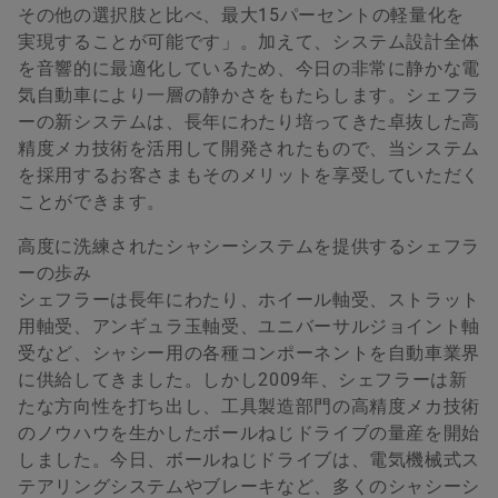
その他の選択肢と比べ、最大15パーセントの軽量化を
実現することが可能です」。加えて、システム設計全体
を音響的に最適化しているため、今日の非常に静かな電
気自動車により一層の静かさをもたらします。シェフラ
ーの新システムは、長年にわたり培ってきた卓抜した高
精度メカ技術を活用して開発されたもので、当システム
を採用するお客さまもそのメリットを享受していただく
ことができます。
高度に洗練されたシャシーシステムを提供するシェフラ
ーの歩み
シェフラーは長年にわたり、ホイール軸受、ストラット
用軸受、アンギュラ玉軸受、ユニバーサルジョイント軸
受など、シャシー用の各種コンポーネントを自動車業界
に供給してきました。しかし2009年、シェフラーは新
たな方向性を打ち出し、工具製造部門の高精度メカ技術
のノウハウを生かしたボールねじドライブの量産を開始
しました。今日、ボールねじドライブは、電気機械式ス
テアリングシステムやブレーキなど、多くのシャシーシ