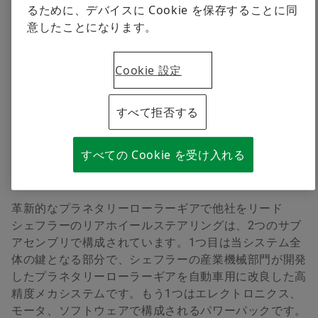
るために、デバイスに Cookie を保存することに同
るのが、プラネタリーローラーギアです。このローラー
意したことになります。
ギアは、シェフラーの産業技術事業から生まれた高精度
メカ技術をベースとする世界初の技術です。このローラ
ーギアを採用したことで、軽量で静粛性に優れ、車両へ
Cookie 設定
の搭載を最適化した、非常にコンパクトなシステムを実
現することができました。この革新的なステアリングシ
すべて拒否する
ステムは市場での評価も高く、当技術の採用を決めた最
初のお客さまをはじめ、さまざまな自動車メーカーが車
両への搭載を決定しています。実際、シェフラーのステ
すべての Cookie を受け入れる
アリングシステムを搭載した複数の追加車種が、2023
年末から2024年にかけて生産開始となる予定です。
革新的なプラネタリーローラーギアで他社をリード
シェフラーのリアホイールステアリングは、2つのサブ
アセンブリで構成されています。1つ目は当システム全
体の鍵となる部分で、シェフラーの産業機械部門が開発
したプラネタリーローラーギアを自動車用に改良した高
精度メカシステムです。もう1つはエレクトロニクス、
モータ、ソフトウェアで構成されるパワーパックです。