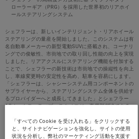
ローラーギア（PRG）を採用した世界初のリアホイ
ールステアリングシステム
シェフラーは、新しいインテリジェント・リアホイール
ステアリングの量産を開始しました。このシステムは有
名自動車メーカーの新型電動SUVに搭載され、コーナリ
ングでの俊敏性、市街地での取り回し性能の向上を実現
しました。リアアクスルにステアリング機能を付加する
ことで、シェフラーの新技術は市街地での操縦性を向上
し、車線変更時の安定性を高め、駐車を容易にします。
「シェフラーは、シャシーシステム用コンポーネントの
サプライヤーから、ステアリングシステム全体を供給す
るプロバイダーへと成長してきました」とシェフラー
AGオートモーティブ・テクノロジー事業部CEOである
マティアス・ツィンクは述べています。「シェフラーは
「すべての Cookie を受け入れる」をクリックする
近年、ステアリングシステムを戦略的成長分野と位置づ
と、サイトナビゲーションを強化し、サイトの使用
け、これに関連する能力を幅広く構築してきました」。
状況を分析し、弊社のマーケティング活動を支援す
シェフラーの新しいリアホイールステアリングの鍵とな