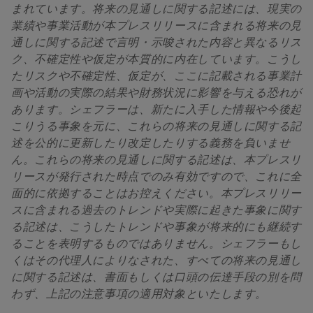
まれています。将来の見通しに関する記述には、現実の
業績や事業活動が本プレスリリースに含まれる将来の見
通しに関する記述で言明・示唆された内容と異なるリス
ク、不確定性や仮定が本質的に内在しています。こうし
たリスクや不確定性、仮定が、ここに記載される事業計
画や活動の実際の結果や財務状況に影響を与える恐れが
あります。シェフラーは、新たに入手した情報や今後起
こりうる事象を元に、これらの将来の見通しに関する記
述を公的に更新したり改定したりする義務を負いませ
ん。これらの将来の見通しに関する記述は、本プレスリ
リースが発行された時点でのみ有効ですので、これに全
面的に依拠することはお控えください。本プレスリリー
スに含まれる過去のトレンドや実際に起きた事象に関す
る記述は、こうしたトレンドや事象が将来的にも継続す
ることを表明するものではありません。シェフラーもし
くはその代理人によりなされた、すべての将来の見通し
に関する記述は、書面もしくは口頭の伝達手段の別を問
わず、上記の注意事項の適用対象といたします。