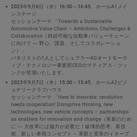
2023
年
9
月
6
日（水）
16:00
～
16:45
、ホールA1メイ
ンステージ
セッションテーマ 「Towards a Sustainable
Automotive Value Chain – Ambitions, Challenges &
Collaboration（持続可能な自動車バリューチェーン
に向けて ― 野心、課題、そしてコラボレーショ
ン）」
パネリストの1人としてシェフラーAGオートモーテ
ィブ・テクノロジー事業部CEOのマティアス・ツィ
ンクが登壇いたします。
2023
年
9
月
7
日（木）
15:00
～
15:45
、ホールA2ビジ
ョナリークラブハウス
セッションテーマ 「Here to innovate: revolution
needs cooperation! Disruptive thinking, new
technologies, new vehicle concepts – partnerships
as enablers for innovation and change（革新のため
に ― 大改革には協力が必要だ！破壊的思考、新技
術、新しい車両コンセプト – 革新と変革のイネーブ