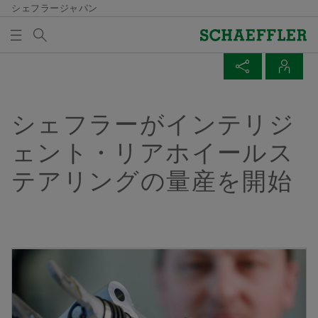
シェフラージャパン
検索語
メディア及びイベント
メディア買い物かご
ページを共有
連絡先
概要
概要
概要
概要
会社概要
製品＆ソリューション
採用情報
メディア及びイベント
シェフラーがインテリジ
メディア買い物かごの中にアイテムが入っていませ
Facebook
ェント・リアホイールス
ん。新しいエレメントを追加するにはボタンを使用し
品質と環境
Eモビリティ
採用情報検索
プレスリリース
てください：
テアリングの量産を開始
LinkedIn
メディアを集める
購買、サプライヤーマネジメント
パワートレイン＆シャシー
経歴/キャリア
メディア・コンタクト
Twitter
注意
セールス
Vehicle Lifetime Solutions
エントリー
メディアライブラリ
XING
一回の注文で、複数のメディアを買い物かご
グループ
ベアリング＆インダストリアルソリューション
当社の従業員
ソーシャルニュース
に入れることができます。メディアごとの最
ズ​
大注文数は20個です。無料で入手した材料を
イベント一覧
販売することは許可されません。
特殊機械
連絡先