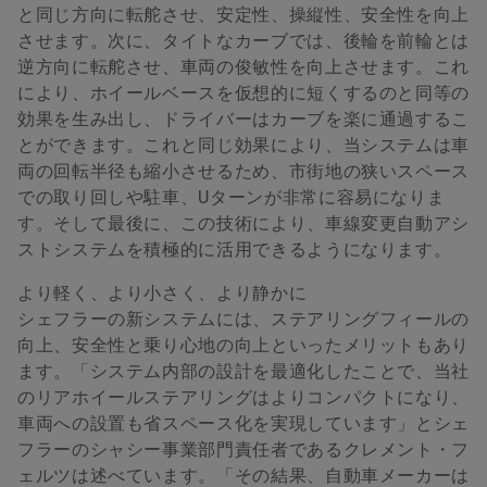
と同じ方向に転舵させ、安定性、操縦性、安全性を向上
させます。次に、タイトなカーブでは、後輪を前輪とは
逆方向に転舵させ、車両の俊敏性を向上させます。これ
により、ホイールベースを仮想的に短くするのと同等の
効果を生み出し、ドライバーはカーブを楽に通過するこ
とができます。これと同じ効果により、当システムは車
両の回転半径も縮小させるため、市街地の狭いスペース
での取り回しや駐車、Uターンが非常に容易になりま
す。そして最後に、この技術により、車線変更自動アシ
ストシステムを積極的に活用できるようになります。
より軽く、より小さく、より静かに
シェフラーの新システムには、ステアリングフィールの
向上、安全性と乗り心地の向上といったメリットもあり
ます。「システム内部の設計を最適化したことで、当社
のリアホイールステアリングはよりコンパクトになり、
車両への設置も省スペース化を実現しています」とシェ
フラーのシャシー事業部門責任者であるクレメント・フ
ェルツは述べています。「その結果、自動車メーカーは