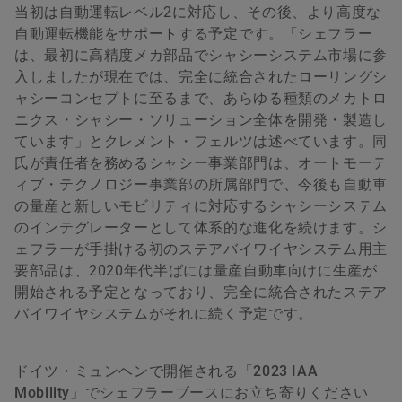
当初は自動運転レベル2に対応し、その後、より高度な
自動運転機能をサポートする予定です。「シェフラー
は、最初に高精度メカ部品でシャシーシステム市場に参
入しましたが現在では、完全に統合されたローリングシ
ャシーコンセプトに至るまで、あらゆる種類のメカトロ
ニクス・シャシー・ソリューション全体を開発・製造し
ています」とクレメント・フェルツは述べています。同
氏が責任者を務めるシャシー事業部門は、オートモーテ
ィブ・テクノロジー事業部の所属部門で、今後も自動車
の量産と新しいモビリティに対応するシャシーシステム
のインテグレーターとして体系的な進化を続けます。シ
ェフラーが手掛ける初のステアバイワイヤシステム用主
要部品は、2020年代半ばには量産自動車向けに生産が
開始される予定となっており、完全に統合されたステア
バイワイヤシステムがそれに続く予定です。
ドイツ・ミュンヘンで開催される「
2023 IAA
Mobility
」でシェフラーブースにお立ち寄りください