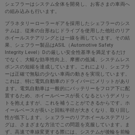
シェフラーはシステム全体を開発し、お客さまの車両へ
の組み込みも行います。
プラネタリーローラーギアを採用したシェフラーのシス
テムは、従来の台形ねじドライブを使用した他社のリア
ホイールステアリングとは一線を画しています。その結
果、シェフラー製品はASIL（Automotive Safety
Integrity Level）Dの厳しい安全性基準を満足するだけ
でなく、大幅な効率性向上、摩擦の低減、システムレス
ポンスの短縮を達成しています。これにより、シェフラ
ーは正確で無駄の少ない車両の動きを実現しています。
これは、特に電気自動車のドライバーにメリットがあり
ます。電気自動車は一般的にバッテリーをフロア下に配
置するため、ホイールベースが長くなるというデメリッ
トを抱えますが、これを補うことができるからです。ホ
イールベースが長いと回転半径が大きくなり、取り回し
性が低下します。シェフラーのリアホイールステアリン
グは、さまざまな方法でこの問題を克服しています。ま
ず、高速で車線変更する際には、システムが後輪を前輪