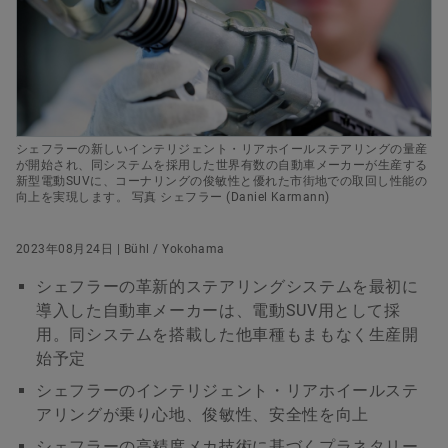
シェフラージャパン株式会社
デジタル製品
広報部 マネージャー 川村 修
すぐに注文する
ブランドプロテクション
+81 45 287 9151
pr-japan@schaeffler.com
シェフラーの新しいインテリジェント・リアホイールステアリングの量産
が開始され、同システムを採用した世界有数の自動車メーカーが生産する
新型電動SUVに、コーナリングの俊敏性と優れた市街地での取回し性能の
向上を実現します。 写真 シェフラー (Daniel Karmann)
2023年08月24日 | Bühl / Yokohama
シェフラーの革新的ステアリングシステムを最初に
導入した自動車メーカーは、電動SUV用として採
用。同システムを搭載した他車種もまもなく生産開
始予定
シェフラーのインテリジェント・リアホイールステ
アリングが乗り心地、俊敏性、安全性を向上
シェフラーの高精度メカ技術に基づくプラネタリー