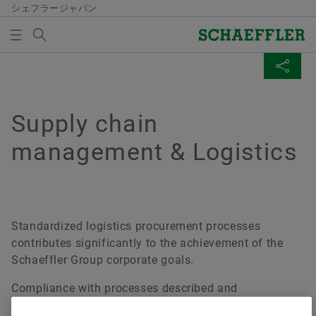
シェフラージャパン
検索語
サプライチェーンマネジメントとロジステ
ィクス
メディア買い物かご
ページを共有
概要
概要
概要
概要
概要
概要
Supplier information management
販売パートナー
産業ソリューション
トレーニング
カリキュレーション＆アドバイス
シェフラーシンポジウムジャパン
Supply chain
概要
メディア買い物かごの中にアイテムが入っていませ
Facebook
サプライチェーンマネジメントとロジスティクス
management & Logistics
ん。新しいエレメントを追加するにはボタンを使用し
Legal entity structure integration
シェフラーパートナープログラム
風力発電
受講に関する一般規約
技術計算
オンライン技術論文集
てください：
規則集
LinkedIn
メディアを集める
Renaming of legal entities
鉄道
コースおよび予約
マウンティングマネージャー
Twitter
Shipping and Transport Instructions
注意
パワートランスミッション
摩擦性能に関するご相談
Standardized logistics procurement processes
XING
Transport Management System
contributes significantly to the achievement of the
一回の注文で、複数のメディアを買い物かご
オフロード
設計データ
Schaeffler Group corporate goals.
に入れることができます。メディアごとの最
Tariffs & supply chain resilience
大注文数は20個です。無料で入手した材料を
Compliance with processes described and
産業用オートメーション
販売することは許可されません。
determinations serve to avoid mistakes and leads to