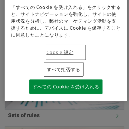
continual improvement of procurement processes.
原材料
「すべての Cookie を受け入れる」をクリックする
と、サイトナビゲーションを強化し、サイトの使
All current valid documents concerning procurement
航空宇宙産業
用状況を分析し、弊社のマーケティング活動を支
logistics of the Schaeffler Group are summarised as
すぐに注文する
援するために、デバイスに Cookie を保存すること
follows.
二輪車
に同意したことになります。
シェフラーグローバルテクノロジーネットワー
Cookie 設定
ク
すべて拒否する
すべての Cookie を受け入れる
Sets of rules