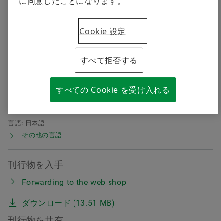
に同意したことになります。
品質
トレーニング
Cookie 設定
すぐに注文する
シェフラーのサプライヤープログラム
シリーズ RT
カリキュレーション＆アドバイス
すべて拒否する
メディア種別:
技術製品情報TPI 275
Supplier information management
日付:
2023-02-15
注文番号:
TPI-275-jp
すべての Cookie を受け入れる
発行者:
Schaeffler Japan Co., Ltd.
ページ:
100
言語:
日本語
その他の言語
刊行物を入手
Forwarding to the web shop
ダウンロード (13.51 MB)
刊行物を共有