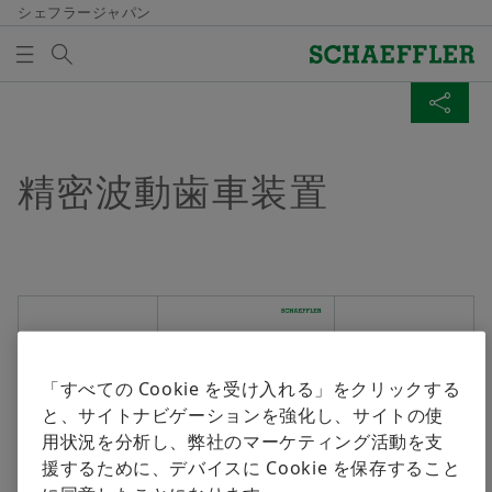
シェフラージャパン
検索語
メディアライブラリ
メディア買い物かご
ページを共有
概要
概要
概要
概要
概要
概要
概要
品質と環境
購買、サプライヤーマネジメント
セールス
グループ
経歴/キャリア
メディアライブラリ
イベント一覧
精密波動歯車装置
概要
メディア買い物かごの中にアイテムが入っていませ
Facebook
ベアリング＆インダストリアルソリューションズ​
ん。新しいエレメントを追加するにはボタンを使用し
認定証と受賞歴
サプライヤーアプリケーション
販売パートナー
行動規範
キャリアアップの機会
プレスメディア
人とくるまのテクノロジー展 2025 横浜
てください：
製品検索
LinkedIn
メディアを集める
契約条件
販売会社
シェフラーアカデミー
ビデオ
H2 ＆ FC EXPO 水素燃料電池展 2025
Twitter
産業ソリューション
注意
デジタルコラボレーション
取引・納品条件
刊行物
シェフラーシンポジウムジャパン
XING
Lifetime Solutions
「すべての Cookie を受け入れる」をクリックする
一回の注文で、複数のメディアを買い物かご
サプライチェーンマネジメントとロジスティク
アプリ
と、サイトナビゲーションを強化し、サイトの使
に入れることができます。メディアごとの最
ス
medias製品カタログ
用状況を分析し、弊社のマーケティング活動を支
大注文数は20個です。無料で入手した材料を
援するために、デバイスに Cookie を保存すること
販売することは許可されません。
サステナビリティ
X-lifeとは