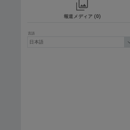
報道メディア
0
Awards
Other
Products & Servic
Technology & Innovation
デジタル
言語
製品種別