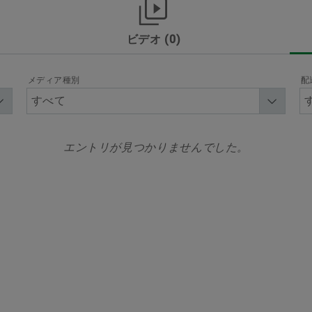
ブランドプロテクション
ビデオ
0
es
Schaeffler as Employer
Schaeffler Group
Su
化
モータースポーツ
メディア種別
配
部門
エントリが見つかりませんでした。