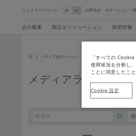
シェフラージャパン
お問合せ
ロケーション : 
検索語
会社概要
製品＆ソリューション
採用情報
会社概要
製品＆ソリューション
採用情報
メディア
シェフラー・メディアエリアでは、シェフラー・
「すべての Coo
メディア及びイベント
メディアライブラリ
ループの最新ニュース、報道用画像、背景情報、
使用状況を分析し、
画など、シェフラーに関する編集記事に使用でき
ことに同意したこ
情報をご覧いただけます。
メディアライブラリ
Cookie 設定