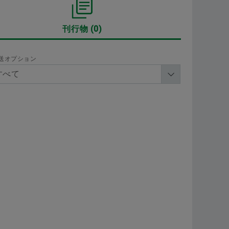
航空
シェフラーのサプライヤープログラム
カリキュレーション＆アドバイス
刊行物
0
二輪
すぐに注文する
stainability
Supplier information management
シェ
送オプション
ワー
会社区分
確認