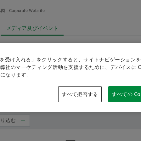
地図
Corporate Website
メディア及びイベント
概要
概要
概要
会社概要
製品＆ソリューション
採用情報
概要
メディア及びイベント
品質と環境
Eモビリティ
採用情報検索
グ
kie を受け入れる」をクリックすると、サイトナビゲーション
動
弊社のマーケティング活動を支援するために、デバイスに Coo
プレスリリース
購買、サプライヤーマネジメント
パワートレイン＆シャシー
経歴/キャリア
る
メディア買い物か
とになります。
追加するにはボタ
メディア・コンタクト
セールス
Vehicle Lifetime Solutions
エントリー
メディアを集
すべて拒否する
すべての Co
メディアライブラリ
グループ
ベアリング＆インダストリアルソリューシ
当社の従業員
注意
ョンズ​
ソーシャルニュース
一回の注
絞り込む
特殊機械
ます。メ
イベント一覧
料を販売
デジタル製品