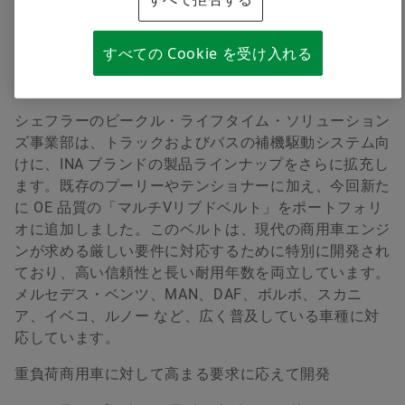
重負荷用途の高い要求に応えるために開発された
INA FEAD ベルト
すべての Cookie を受け入れる
高負荷容量、高効率な動力伝達、長寿命化
シェフラーのビークル・ライフタイム・ソリューション
ズ事業部は、トラックおよびバスの補機駆動システム向
けに、INA ブランドの製品ラインナップをさらに拡充し
ます。既存のプーリーやテンショナーに加え、今回新た
に OE 品質の「マルチVリブドベルト」をポートフォリ
オに追加しました。このベルトは、現代の商用車エンジ
ンが求める厳しい要件に対応するために特別に開発され
ており、高い信頼性と長い耐用年数を両立しています。
メルセデス・ベンツ、MAN、DAF、ボルボ、スカニ
ア、イベコ、ルノー など、広く普及している車種に対
応しています。
重負荷商用車に対して高まる要求に応えて開発