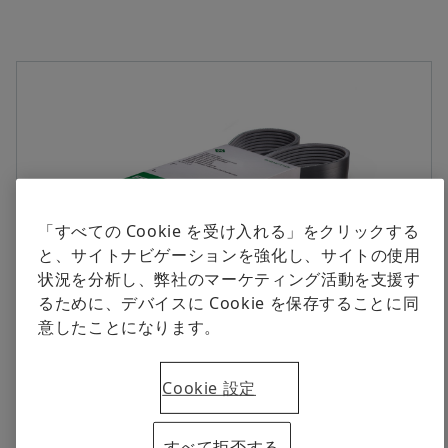
デジタル製品
広報部 マネージャー
すぐに注文する
シェフラージャパン株式会社
ブランドプロテクション
Japan
pr-japan@schaeffler.com
「すべての Cookie を受け入れる」をクリックする
と、サイトナビゲーションを強化し、サイトの使用
状況を分析し、弊社のマーケティング活動を支援す
るために、デバイスに Cookie を保存することに同
重負荷用途向けに開発された補機駆動用新型「マルチVリブドベルト」 写
意したことになります。
真：シェフラー
2026年06月24日 | Frankfurt / Yokohama
Cookie 設定
トラックおよびバスの補機駆動システム向けライン
ナップを拡充
すべて拒否する