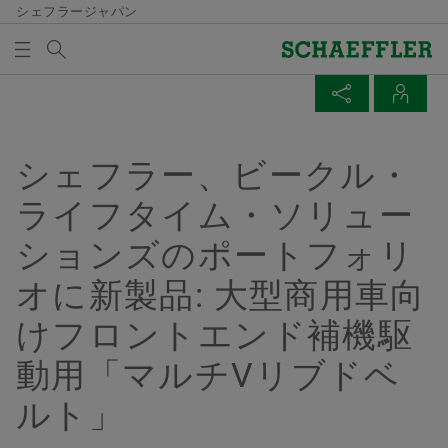
シェフラージャパン
検索語
メディア及びイベント
メディア買い物かご
ページを共有
連絡先
概要
概要
概要
概要
会社概要
製品＆ソリューション
採用情報
メディア及びイベント
シェフラー、ビークル・
メディア買い物かごの中にアイテムが入っていませ
Facebook
ライフタイム・ソリュー
ん。新しいエレメントを追加するにはボタンを使用し
品質と環境
Eモビリティ
採用情報検索
プレスリリース
てください：
ションズのポートフォリ
LinkedIn
メディアを集める
購買、サプライヤーマネジメント
パワートレイン＆シャシー
経歴/キャリア
メディア・コンタクト
Twitter
オに新製品: 大型商用車向
注意
セールス
Vehicle Lifetime Solutions
エントリー
メディアライブラリ
けフロントエンド補機駆
XING
一回の注文で、複数のメディアを買い物かご
グループ
ベアリング＆インダストリアルソリューション
当社の従業員
ソーシャルニュース
動用「マルチVリブドベ
に入れることができます。メディアごとの最
ズ​
大注文数は20個です。無料で入手した材料を
ルト」
イベント一覧
販売することは許可されません。
特殊機械
金城道代