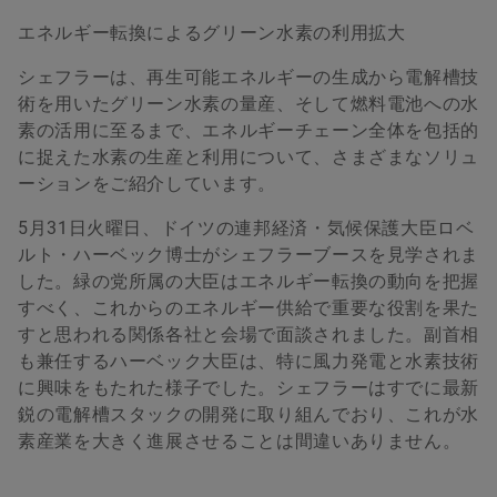
エネルギー転換によるグリーン水素の利用拡大
シェフラーは、再生可能エネルギーの生成から電解槽技
術を用いたグリーン水素の量産、そして燃料電池への水
素の活用に至るまで、エネルギーチェーン全体を包括的
に捉えた水素の生産と利用について、さまざまなソリュ
ーションをご紹介しています。
5月31日火曜日、ドイツの連邦経済・気候保護大臣ロベ
ルト・ハーベック博士がシェフラーブースを見学されま
した。緑の党所属の大臣はエネルギー転換の動向を把握
すべく、これからのエネルギー供給で重要な役割を果た
すと思われる関係各社と会場で面談されました。副首相
も兼任するハーベック大臣は、特に風力発電と水素技術
に興味をもたれた様子でした。シェフラーはすでに最新
鋭の電解槽スタックの開発に取り組んでおり、これが水
素産業を大きく進展させることは間違いありません。