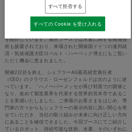
すべて拒否する
5月30日に開幕した世界最大規模の産業見本市「ハノー
バーメッセ2022」で、自動車および産業機械のグロー
すべての Cookie を受け入れる
バルサプライヤーであるシェフラーは、ロボットおよび
食品、飲料、包装の分野に向けた新たなソリューション
を紹介しています。展示ブースでは水素に関する開発技
術も披露されており、来場された開催国ドイツの連邦経
済・気候保護大臣ロベルト・ハーベック博士にもご覧い
ただく機会に恵まれました。
開催2日目を終え、シェフラーAG最高経営責任者
（CEO）のクラウス・ローゼンフェルドは次のように述
べています。「ハノーバーメッセが再び対面での開催と
なり、改めて製造業界を代表する世界的見本市であるこ
とを実感いたしました。ご来場のお客さまをはじめ、専
門家の方々からもシェフラーの展示内容に高い関心を寄
せていただき、当社の取り組みが未来に向け正しい方向
にあることを確信できました。今回ブースにてご紹介し
ているロボット、持続可能な技術、水素、そのいずれに