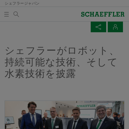
シェフラージャパン
検索語
メディア及びイベント
メディア買い物かご
ページを共有
連絡先
概要
概要
概要
概要
会社概要
製品＆ソリューション
採用情報
メディア及びイベント
シェフラーがロボット、
メディア買い物かごの中にアイテムが入っていませ
Facebook
持続可能な技術、そして
ん。新しいエレメントを追加するにはボタンを使用し
品質と環境
Eモビリティ
採用情報検索
プレスリリース
てください：
水素技術を披露
LinkedIn
メディアを集める
購買、サプライヤーマネジメント
パワートレイン＆シャシー
経歴/キャリア
メディア・コンタクト
Twitter
注意
セールス
Vehicle Lifetime Solutions
エントリー
メディアライブラリ
XING
一回の注文で、複数のメディアを買い物かご
グループ
ベアリング＆インダストリアルソリューション
当社の従業員
ソーシャルニュース
に入れることができます。メディアごとの最
ズ​
大注文数は20個です。無料で入手した材料を
イベント一覧
販売することは許可されません。
特殊機械
連絡先