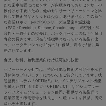
たな歯車装置にはセンサーが内蔵されておりセンサーの
後付けが不要のため、他のセンサーソリューションと比
較して技術的なメリットは少なくありません。この新た
な産業ロボット向けPSCシリーズ遊星歯車減速機
（PSC：Precision, Silence, Consistency、 精密性・静
音性・一貫性）の特長は、バックラッシュの低さと耐用
寿命の長さです。現在市場標準となっている製品と比
べ、バックラッシュは10分の1に低減、寿命は3倍に延
長されています。
食品、飲料、包装産業向け持続可能な技術
ハノーバーメッセでは、持続可能な技術の可能性を示す
具体例やプロジェクトについてもご紹介しています。状
態監視システム「OPTIME」や、インテリジェント機能
を備えた自動潤滑装置「OPTIME C1」などシェフラー
ライフタイムソリューション部門が提供する製品群は、
産業設備の稼働寿命を延長し、生産コストを低減、省資
源化を実現します。