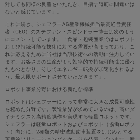
対しても同様の反響をいただき、目指す道筋に間違いは
ないと感じています」。
これに続き、シェフラーAG産業機械担当最高経営責任
者（CEO）のステファン・スピンドラー博士は次のよう
にコメントしています。「食品・包装産業ではロボット
および持続可能な技術に対する需要が高まっており、こ
れに応えるために当社は当該技術への活動に注力してい
ます。お客さまの生産がより効率的で持続可能性に優れ
たものとなり、そしてエネルギー転換が加速化されるよ
う、最大限サポートさせていただきます」。
ロボット事業分野における新たな標準
ロボットはシェフラーにとって非常に大きな成長可能性
を秘めた分野です。製造業界が求めているのは、高いダ
イナミクスと高精度操作を実現する軽量ロボットです。
シェフラーは軽量ロボットおよびコボット（協働ロボッ
ト）向けに、2種類の精密波動歯車装置をはじめとする
革新的ソリューションパッケージを発表しています。新