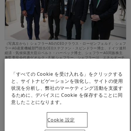
デジタル製品
シェフラージャパン広報部 ジュディアン・ゴ
すぐに注文する
ブランドプロテクション
+81 45 287 9151
pr-japan@schaeffler.com
（写真左から）シェフラーAGのCEOクラウス・ローゼンフェルド、シェフ
ラーAG産業機械部門担当CEOステファン・スピンドラー博士、ドイツ連邦
経済・気候保護大臣ロベルト・ハーベック博士、シェフラーAG同族株主
兼監査役会代表ゲオルク・F.W.シェフラー。シェフラーは、エネルギーチ
ェーン全体を包括的に捉えた水素の生産と利用について、さまざまなソリ
ューションを紹介しました。
「すべての Cookie を受け入れる」をクリックする
と、サイトナビゲーションを強化し、サイトの使用
2022年06月01日 | Schweinfurt/Hanover / Yokohama
状況を分析し、弊社のマーケティング活動を支援す
産業用オートメーションおよびデジタル化分野で高
るために、デバイスに Cookie を保存することに同
まる新ソリューションへの期待
意したことになります。
食品・包装産業向けロボットおよび持続可能ソリュ
ーションの紹介
Cookie 設定
高い注目を集める水素戦略事業分野