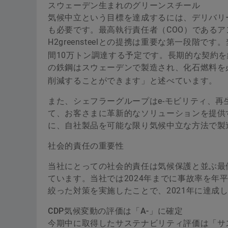
スウェーデン生まれのグリーンスチール
気候中立という目標を達成するには、デリバリ
も必要です。最高執行責任者（COO）である
H2greensteelとの提携は重要な第一段階で
間10万トン調達する予定です。長期的な契約
の鉄鋼はスウェーデンで製造され、化石燃料を
削減することができます」と述べています。
また、シェフラーグループはe-モビリティ、
て、お客さまに革新的なソリューションを提供
に、自社製品を可能な限り気候中立な方法で製
社会的責任の重要性
当社にとっての社会的責任は気候保護と並ぶ最
ています。当社では2024年までに事故率を年
絞った対策を実施したことで、2021年に達成
CDP気候変動の評価は「A-」に確定
今期中に取得したサステナビリティ評価は「サ