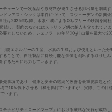
ーチェーンで一次産品や原材料が発生させる排出量を削減す
アンドレアス・シックは本件について「スウェーデンの新興企
す。当社は2025年以降、水素生成によるCO
フリーの鉄鋼を同社
2
を締結し、契約のなかにはストリップ鋼の納入も含まれてい
必要としないため、シェフラーの年間CO
排出量を最大で20
2
再生可能エネルギーの生産、水素の生成および使用といった分
することで、自社製品に持続可能な価値を創出する取り組み
造するために尽力していきます。
優先事項であり、健康と安全の継続的改善を最重要課題と位
平均で10％低下させる目標を掲げていますが、実際、この目
しています。
ステナビリティロードマップ」における厳格な実行が成功し