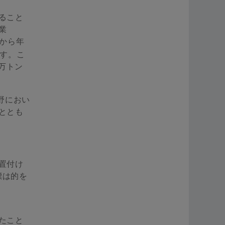
ること
業
から年
ます。こ
万トン
野におい
ととも
置付け
標は的を
たこと