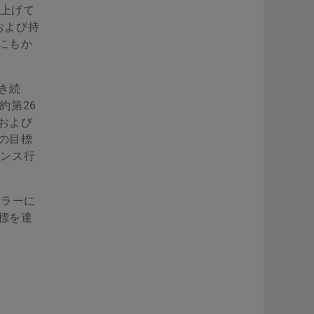
を上げて
および持
にもか
き続
約第26
および
の目標
ナンス行
フラーに
標を達