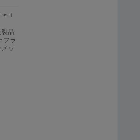
hama |
た製品
ェフラ
ーメッ