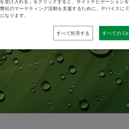
kie を受け入れる」をクリックすると、サイトナビゲーション
弊社のマーケティング活動を支援するために、デバイスに Coo
ブランドプロテクション
とになります。
すべて拒否する
すべての Co