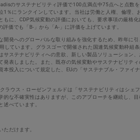
adisのサステナビリティ評価で100点満点中75点へと点数
位1％にランクインしています。当社は労働と人権、倫理、
ともに、CDP気候変動の評価においても、要求事項の厳格化
の評価でも「B-」から「A-」に評価を上げています。
な開発へのグローバルな取り組みを強化するため、昨年に引
採用しています。グラスゴーで開催された国連気候変動枠組条
はサステナビリティへの意欲、新しい製品ソリューション、
て発表しました。また、既存の気候変動やサステナビリティ
資本投入について規定した、EUの「サステナブル・ファイ
あるクラウス・ローゼンフェルドは「サステナビリティはシェ
学的な不確実性はありますが、このアプローチを継続し、目
と述べています。
いただけます。