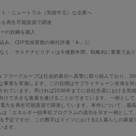
メイト・ニュートラル（気候中立）な企業へ
力を再生可能資源で調達
リーの鉄鋼を購入
み、CDP気候変動の格付評価「A-」に
なく、サステナビリティは今後数年間、戦略的に重要であ
| シェフラーグループは社会的責任へ真摯に取り組んでおり、20
な事業を実施します。この目標はサプライチェーン全体を対
されています。早ければ2030年までに自社生産における気
向けて大きな進展を遂げることができています。一例として
る全電力を再生可能資源で調達しています。本件について、最
ムは「エネルギー効率化プログラムの成功を示す一例として、2
予定ですが、この数字はドイツにおける2人暮らしの家庭15,
います。