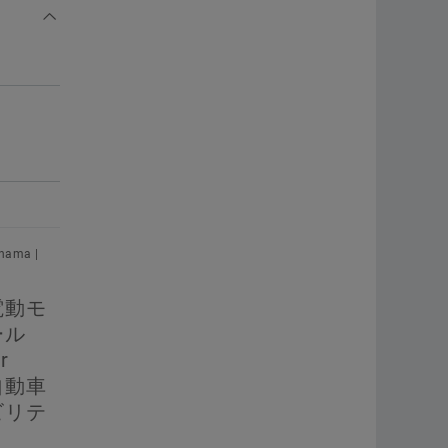
hama |
電動モ
ール
r
自動車
ビリテ