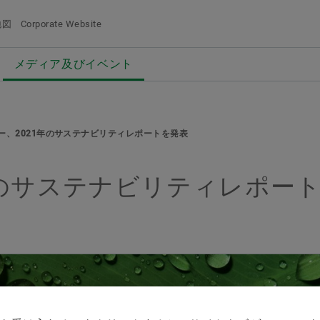
地図
Corporate Website
メディア及びイベント
概要
概要
概要
概要
会社概要
製品＆ソリューション
採用情報
メディア及びイベント
グ
動
品質と環境
Eモビリティ
採用情報検索
プレスリリース
る
ー、2021年のサステナビリティレポートを発表
購買、サプライヤーマネジメント
パワートレイン＆シャシー
経歴/キャリア
メディア・コンタクト
メディア買い物か
Facebook
追加するにはボタ
年のサステナビリティレポー
セールス
Vehicle Lifetime Solutions
エントリー
メディアライブラリ
メディアを集
LinkedIn
グループ
ベアリング＆インダストリアルソリューシ
当社の従業員
ソーシャルニュース
注意
ョンズ​
イベント一覧
一回の注
特殊機械
ます。メ
料を販売
デジタル製品