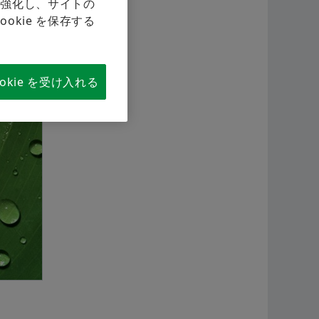
を強化し、サイトの
航空
kie を保存する
シェフラーのサプライヤープログラム
カリキュレーション＆アドバイス
二輪
すぐに注文する
Supplier information management
シェ
okie を受け入れる
ワー