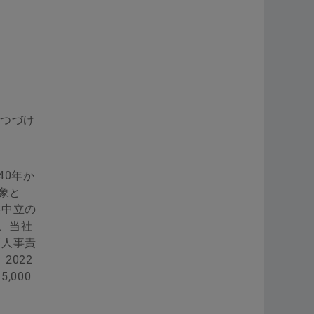
りつづけ
40年か
象と
候中立の
、当社
高人事責
022
000