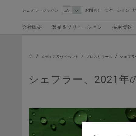
シェフラージャパン
お問合せ
ロケーション : 
検索語
会社概要
製品＆ソリューション
採用情報
メディア
会社概要
製品＆ソリューション
採用情報
シェフラー・メディアエリアでは、シェフラー・
ループの最新ニュース、報道用画像、背景情報、
画など、シェフラーに関する編集記事に使用でき
メディア及びイベント
プレスリリース
シェフラ
情報をご覧いただけます。
シェフラー、2021