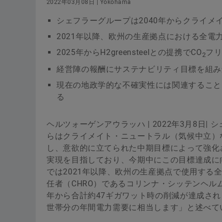
2022年03月08日 | Yokohama
シェフラーグループは2040年からクライ
2021年以降、欧州の生産拠点における全電
2025年からH2greensteelとの提携でCO
フ
2
経営陣の報酬にサステナビリティ目標を組み込
現在の地政学的な不確実性には関連すること
る
ヘルツォーゲンアウラッハ | 2022年3月8日
らはクライメイト・ニュートラル（気候中立）
し、意欲的に立てられた中期目標によって強化
実現を目指しており、今期中にこの目標達成に
では2021年以降、欧州の生産拠点で使用す
任者（CHRO）であるコリンナ・シッテンヘル
年から合計約47ギガワット時の削減が達成される
世帯分の年間電力需要に相当します」と述べて