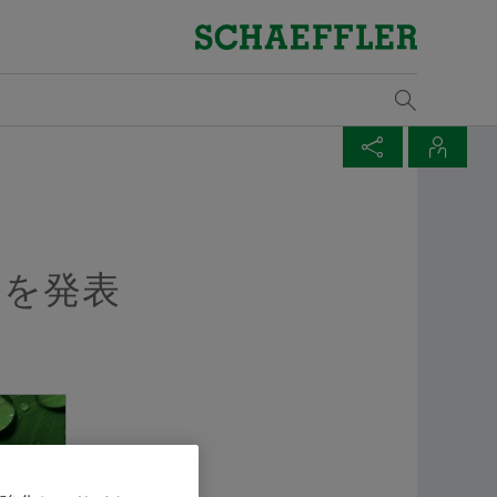
概要
概要
概要
概要
概要
概要
概要
概要
概要
概要
概要
概要
概要
概要
概要
品質と環境
購買、サプライヤーマネジメント
セールス
グループ
ベアリング＆インダストリアルソリューション
経歴/キャリア
メディアライブラリ
イベント一覧
サプ
Supp
販売
産業
トレ
カリ
シェ
ズ​
ス
認定証と受賞歴
サプライヤーアプリケーション
販売パートナー
行動規範
キャリアアップの機会
プレスメディア
人とくるまのテクノロジー展 2025 横浜
Lega
シェ
風力
受講
技術
オン
メディア買い物かご
ページを共有
連絡先
製品検索
規則
契約条件
販売会社
シェフラーアカデミー
ビデオ
H2 ＆ FC EXPO 水素燃料電池展 2025
Rena
鉄道
コー
マウ
ごの中にアイテムが入っていません。新しいエレメントを
Twitter
産業ソリューション
Ship
シェフラージャパン広報部
ンを使用してください：
トを発表
デジタルコラボレーション
取引・納品条件
刊行物
シェフラーシンポジウムジャパン
パワ
摩擦
める
ジュディアン・ゴ
XING
Lifetime Solutions
Tra
サプライチェーンマネジメントとロジステ
アプリ
オフ
設計
+81 45 287-9151
ィクス
medias製品カタログ
Tari
pr-japan@schaeffler.com
産業
文で、複数のメディアを買い物かごに入れることができ
サステナビリティ
X-lifeとは
ディアごとの最大注文数は20個です。無料で入手した材
原材
することは許可されません。
品質
トレーニング