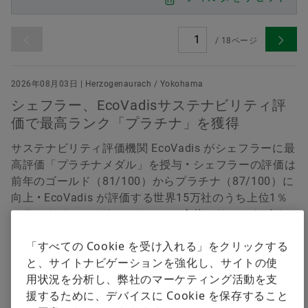
デジタル製品
/
18
ページ
すぐに注文する
ブランドプロテクション
2026年08月03日 | Herzogenaurach / Yokohama
シェフラー、EcoVadisサステナビリティ評
価で最高ランク「プラチナ」を獲得
サステナビリティ評価機関 EcoVadis がシェフラーに最
高評価「プラチナメダル」を授与 • シェフラーの評価は
前年のゴールド（81/100）からプラチナ（87/100）に
向上 • EcoVadis が評価する世界15万社のうち上位1％
にランクイン • バリューチェーン全体にサステナビリテ
ィを浸透させる取り組みが高い評価を獲得
「すべての Cookie を受け入れる」をクリックする
ダウンロード
と、サイトナビゲーションを強化し、サイトの使
用状況を分析し、弊社のマーケティング活動を支
援するために、デバイスに Cookie を保存すること
2026年07月21日 | Frankfurt / Yokohama