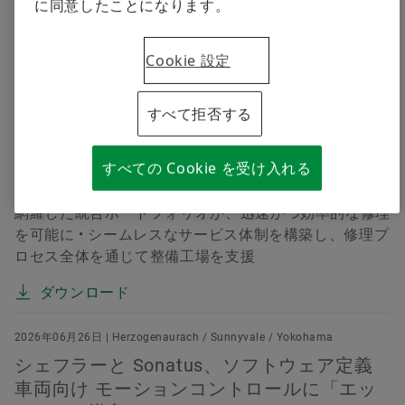
に同意したことになります。
Automechanika Frankfurt 2026: 「モーションを
支え、未来を切り拓く」
Cookie 設定
シェフラー、作業効率の向上と複雑さの軽減
を実現するアフターマーケット向け統合ポー
トフォリオおよびスマートソリューションを
すべて拒否する
紹介
すべての Cookie を受け入れる
ブランドを統一することで、ブランドメッセージを明確
にし、顧客対応をよりシンプルに • すべての駆動方式を
網羅した統合ポートフォリオが、迅速かつ効率的な修理
を可能に • シームレスなサービス体制を構築し、修理プ
ロセス全体を通じて整備工場を支援
ダウンロード
2026年06月26日 | Herzogenaurach / Sunnyvale / Yokohama
シェフラーと Sonatus、ソフトウェア定義
車両向け モーションコントロールに「エッ