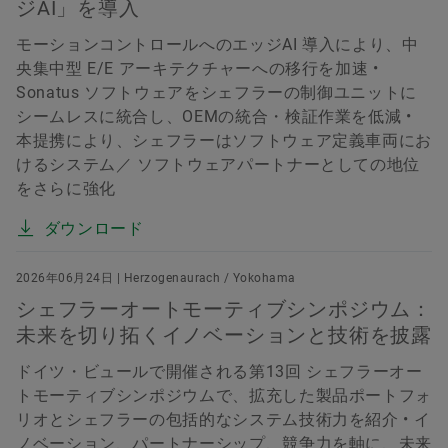
ジAI」を導入
モーションコントロールへのエッジAI 導入により、中
央集中型 E/E アーキテクチャーへの移行を加速 •
Sonatus ソフトウェアをシェフラーの制御ユニットに
シームレスに統合し、OEMの統合・検証作業を低減 •
本提携により、シェフラーはソフトウェア定義車両にお
けるシステム／ ソフトウェアパートナーとしての地位
をさらに強化
ダウンロード
2026年06月24日 | Herzogenaurach / Yokohama
シェフラーオートモーティブシンポジウム：
未来を切り拓くイノベーションと技術を披露
ドイツ・ビュールで開催される第13回 シェフラーオー
トモーティブシンポジウムで、拡充した製品ポートフォ
リオとシェフラーの包括的なシステム技術力を紹介 • イ
ノベーション、パートナーシップ、競争力を軸に、未来