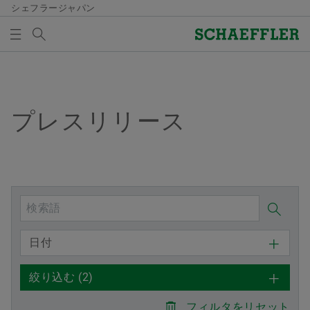
シェフラージャパン
検索語
メディア及びイベント
メディア買い物かご
概要
概要
概要
概要
会社概要
製品＆ソリューション
採用情報
メディア及びイベント
プレスリリース
メディア買い物かごの中にアイテムが入っていませ
ん。新しいエレメントを追加するにはボタンを使用し
品質と環境
Eモビリティ
採用情報検索
プレスリリース
てください：
メディアを集める
購買、サプライヤーマネジメント
パワートレイン＆シャシー
経歴/キャリア
メディア・コンタクト
注意
セールス
Vehicle Lifetime Solutions
エントリー
メディアライブラリ
日付
一回の注文で、複数のメディアを買い物かご
グループ
ベアリング＆インダストリアルソリューション
当社の従業員
ソーシャルニュース
に入れることができます。メディアごとの最
ズ​
絞り込む
(2)
大注文数は20個です。無料で入手した材料を
イベント一覧
販売することは許可されません。
特殊機械
フィルタをリセット